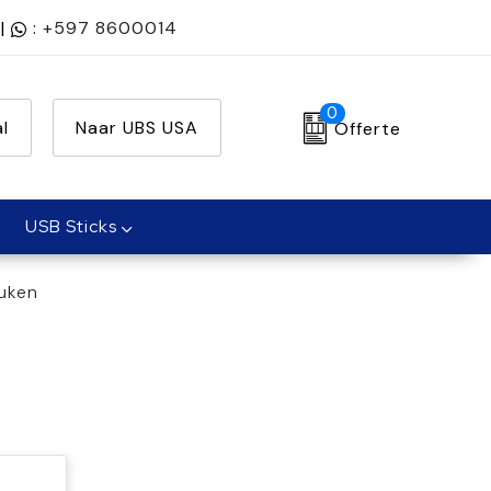
|
:
+597 8600014
0
l
Naar UBS USA
Offerte
USB Sticks
euken