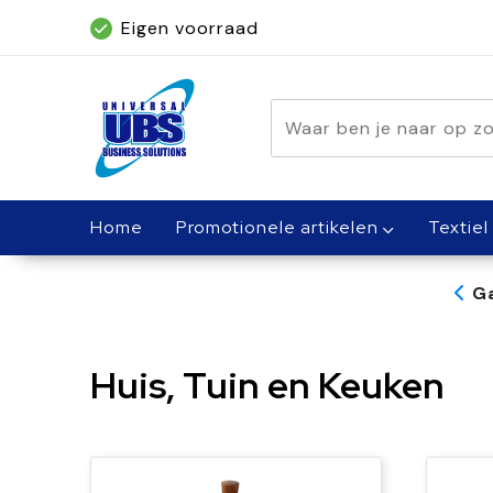
Eigen voorraad
Geleverd binnen 5 dagen, met spoed bin
Home
Promotionele artikelen
Textiel
G
Huis, Tuin en Keuken