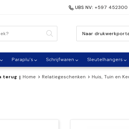
UBS NV:
+597 452300
nen 1 dag
Naar drukwerkporta
Paraplu's
Schrijfwaren
Sleutelhangers
a terug
Home
Relatiegeschenken
Huis, Tuin en K
|