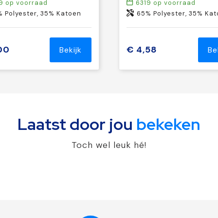
9
op voorraad
6319
op voorraad
 Polyester, 35% Katoen
65% Polyester, 35% Ka
00
€ 4,58
Bekijk
Be
Laatst door jou
bekeken
Toch wel leuk hé!