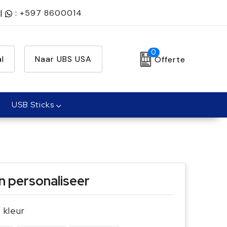
|
:
+597 8600014
0
l
Naar UBS USA
Offerte
USB Sticks
n personaliseer
e kleur