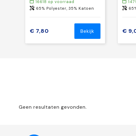
16618
op voorraad
147
65% Polyester, 35% Katoen
65%
€ 7,80
€ 9,
Bekijk
Geen resultaten gevonden.