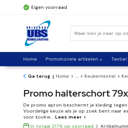
Eigen voorraad
Geleverd binnen 5 dagen, met spoed bin
Home
Promotionele artikelen
Textiel
Ga terug
Home
...
Keukentextiel
Ke
|
Promo halterschort 79
De promo apron beschermt je kleding tegen a
Voordelige keuze als je op zoek bent naar e
voor kookw
...
In totaal
3176
op voorraad
Artikelnum