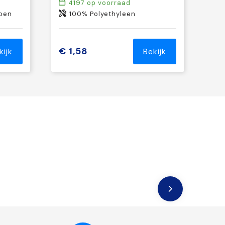
4197
op voorraad
toen
100% Polyethyleen
€ 1,58
kijk
Bekijk