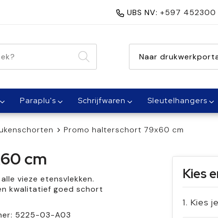
UBS NV:
+597 452300
nen 1 dag
Naar drukwerkporta
Paraplu's
Schrijfwaren
Sleutelhangers
ukenschorten
Promo halterschort 79x60 cm
x60 cm
Kies e
lle vieze etensvlekken.
en kwalitatief goed schort
1. Kies j
mer:
5225-03-A03