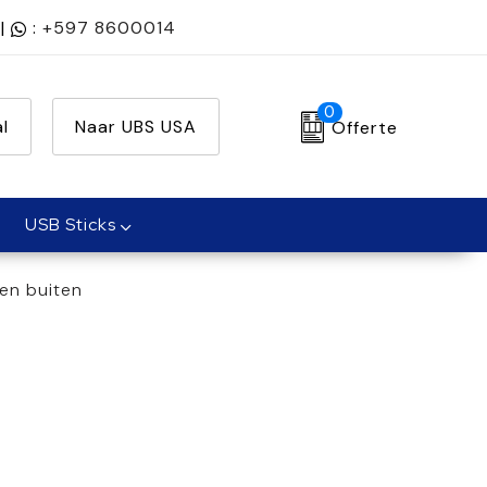
|
:
+597 8600014
0
l
Naar UBS USA
Offerte
USB Sticks
en buiten