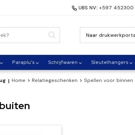
UBS NV:
+597 452300
nen 1 dag
Naar drukwerkporta
Paraplu's
Schrijfwaren
Sleutelhangers
ug
Home
Relatiegeschenken
Spellen voor binnen 
|
 buiten