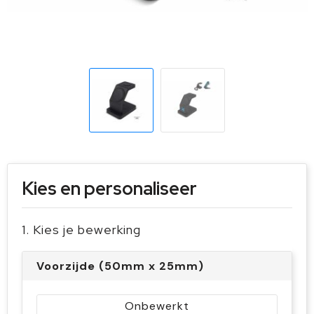
Sleutelhangers en Lanyards
Handschoenen en Sjaals
Snoepgoed
Gilets
Spellen voor binnen en buiten
Sport
Veiligheid, Auto en Fiets
Vrije tijd en Strand
Kies en personaliseer
1. Kies je bewerking
Voorzijde (50mm x 25mm)
Onbewerkt