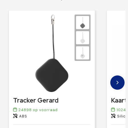
Tracker Gerard
Kaar
24898
op voorraad
1024
ABS
Silic