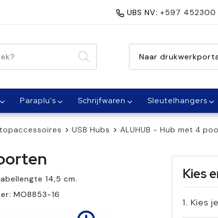
UBS NV:
+597 452300
nen 1 dag
Naar drukwerkporta
Paraplu's
Schrijfwaren
Sleutelhangers
topaccessoires
USB Hubs
ALUHUB - Hub met 4 poo
oorten
Kies e
abellengte 14,5 cm.
mer:
MO8853-16
1. Kies 