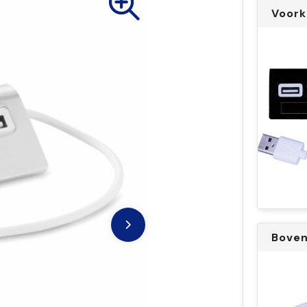
Voork
Bove