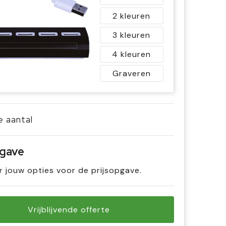
2
3
4
Graveren
je aantal
pgave
r jouw opties voor de prijsopgave.
Vrijblijvende offerte