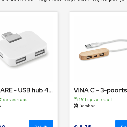
SQUARE - USB hub 4 poorten
7
op voorraad
1911
op voorraad
S
Bamboe