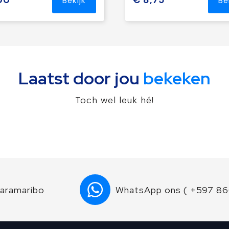
00
€ 8,75
Bekijk
Be
Laatst door jou
bekeken
Toch wel leuk hé!
Paramaribo
WhatsApp ons ( +597 8