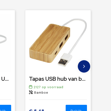
VINA C - 3-poorts USB-hub
Tapas USB hub van bamboe
2127
op voorraad
Bamboe