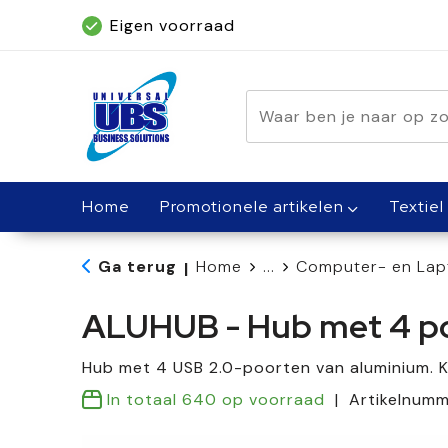
Eigen voorraad
Geleverd binnen 5 dagen, met spoed bin
Home
Promotionele artikelen
Textiel
Ga terug
Home
...
Computer- en Lap
|
ALUHUB - Hub met 4 p
Hub met 4 USB 2.0-poorten van aluminium. K
In totaal
640
op voorraad
Artikelnum