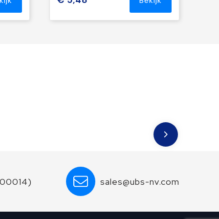
€ 5,48
kijk
Bekijk
600014)
sales@ubs-nv.com