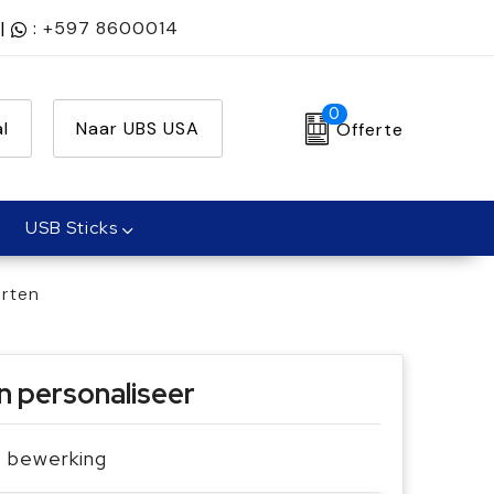
|
:
+597 8600014
0
l
Naar UBS USA
Offerte
USB Sticks
rten
n personaliseer
je bewerking