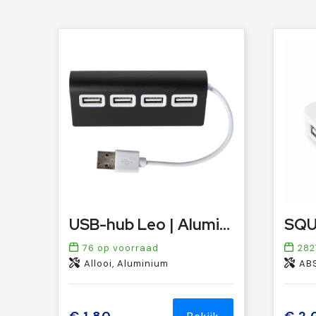
USB-hub Leo | Aluminium | 4 poorten
76
op voorraad
282
Allooi, Aluminium
AB